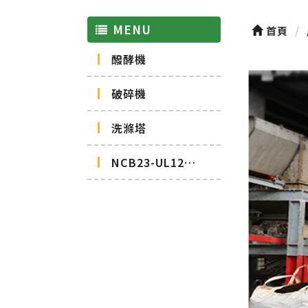
MENU
首頁
醱酵機
破碎機
洗滌塔
NCB23-UL12015