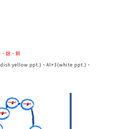
鉻、鋁、銅
ish yellow ppt.)、Al+3(white ppt.)、