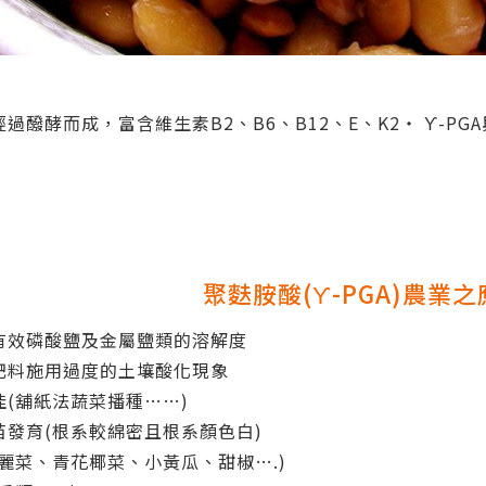
過醱酵而成，富含維生素B2、B6、B12、E、K2‧ ϒ-P
聚麩胺酸(ϒ-PGA)農業
有效磷酸鹽及金屬鹽類的溶解度
肥料施用過度的土壤酸化現象
(舖紙法蔬菜播種……)
苗發育(根系較綿密且根系顏色白)
麗菜、青花椰菜、小黃瓜、甜椒….)