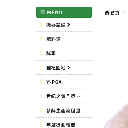
MENU
首頁
機器設備
肥料類
酵素
種植園地
ϒ-PGA
世紀之毒＂塑化劑＂
發酵生產流程圖
年度檢測報告