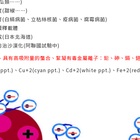
瓜類……)
(甜椒……)
害(白絹病菌、立枯絲核菌、疫病菌、腐霉病菌)
緩釋載體
(日本北海道)
治沙漠化(阿聯國試驗中)
快速、具有高吸附量的螫合、絮凝有毒金屬離子：鉛、砷、鎘、
ppt.)、Cu+2(cyan ppt.)、Cd+2(white ppt.)、Fe+2(redd