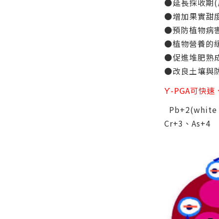
●延長採收期(
●增加果實甜度
●預防植物病
●植物營養的
●促進堆肥熟成
●改良土壤與防
ϒ-PGA可
Pb+2(white 
Cr+3、As+4