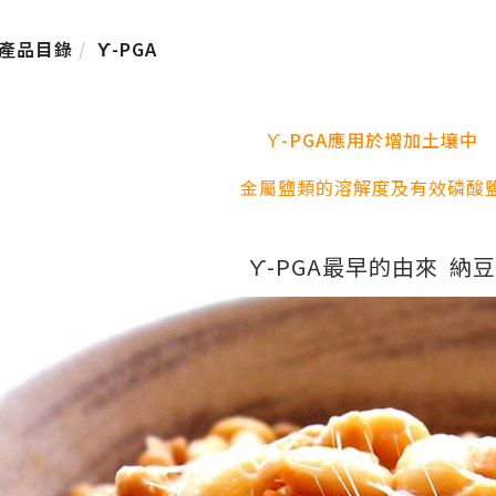
產品目錄
ϒ-PGA
ϒ-PGA應用於增加土壤中
金屬鹽類的溶解度及有效磷酸
ϒ-PGA最早的由來 納豆