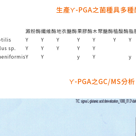
生產ϒ-PGA之菌種具多種
澱粉酶
纖維酶
地衣醣酶
果膠酶
木聚醣酶
植酸酶
脂
tilis
Y
Y
Y
Y
Y
Y
Y
lus sp.
Y
Y
Y
Y
Y
heniformis
Y
Y
y
Y
y
ϒ-PGA之GC/MS分析