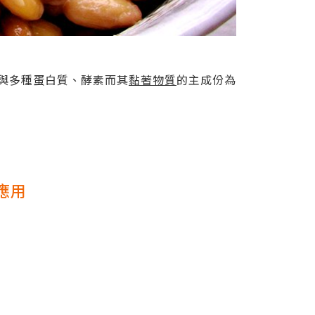
GA與多種蛋白質、酵素而其
黏著物質
的主成份為
之應用