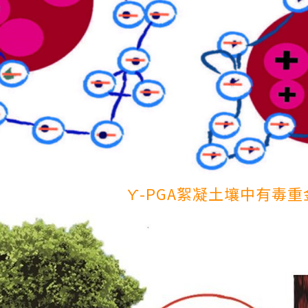
ϒ-PGA絮凝土壤中有毒重