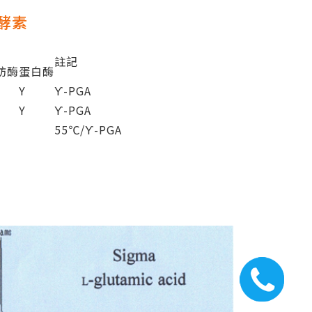
酵素
註記
肪酶
蛋白酶
Y
ϒ-PGA
Y
ϒ-PGA
55℃/ϒ-PGA